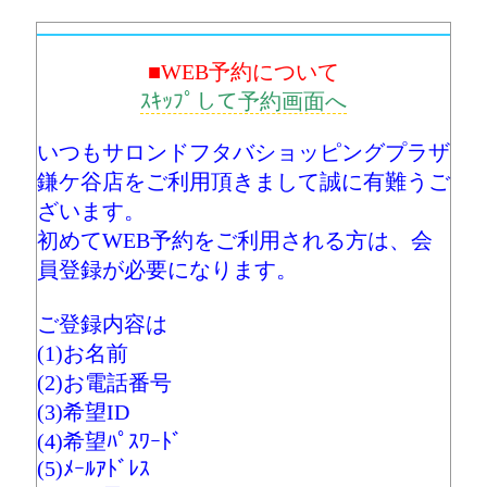
■WEB予約について
ｽｷｯﾌﾟして予約画面へ
いつもサロンドフタバショッピングプラザ
鎌ケ谷店をご利用頂きまして誠に有難うご
ざいます。
初めてWEB予約をご利用される方は、会
員登録が必要になります。
ご登録内容は
(1)お名前
(2)お電話番号
(3)希望ID
(4)希望ﾊﾟｽﾜｰﾄﾞ
(5)ﾒｰﾙｱﾄﾞﾚｽ