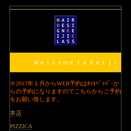
Ｗｅｌｃｏｍｅ ｔｏ Ｋｅｉｊｉ Ｃｌ
※2017年１月からWEB予約はﾎｯﾄﾍﾟｯﾊﾟｰか
らの予約になりますのでこちらからご予約
をお願い致します。
本店
PIZZICA