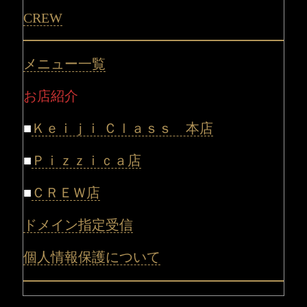
CREW
メニュー一覧
お店紹介
■
Ｋｅｉｊｉ Ｃｌａｓｓ 本店
■
Ｐｉｚｚｉｃａ店
■
ＣＲＥＷ店
ドメイン指定受信
個人情報保護について