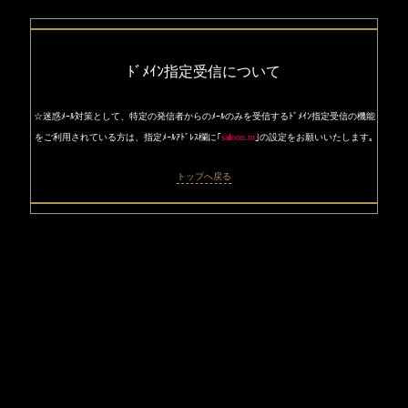
ﾄﾞﾒｲﾝ指定受信について
☆迷惑ﾒｰﾙ対策として、特定の発信者からのﾒｰﾙのみを受信するﾄﾞﾒｲﾝ指定受信の機能
をご利用されている方は、指定ﾒｰﾙｱﾄﾞﾚｽ欄に｢
saloon.to
｣の設定をお願いいたします｡
トップへ戻る