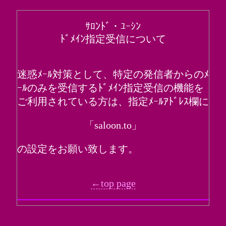
ｻﾛﾝﾄﾞ・ﾕｰｼﾝ
ﾄﾞﾒｲﾝ指定受信について
迷惑ﾒｰﾙ対策として、特定の発信者からのﾒ
ｰﾙのみを受信するﾄﾞﾒｲﾝ指定受信の機能を
ご利用されている方は、指定ﾒｰﾙｱﾄﾞﾚｽ欄に
「saloon.to」
の設定をお願い致します。
←top page