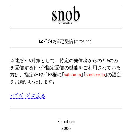
ﾄﾞﾒｲﾝ指定受信について
☆迷惑ﾒｰﾙ対策として、特定の発信者からのﾒｰﾙのみ
を受信するﾄﾞﾒｲﾝ指定受信の機能をご利用されている
方は、指定ﾒｰﾙｱﾄﾞﾚｽ欄に｢
saloon.to
｣｢
snob.co.jp
｣の設定
をお願いいたします｡
ﾄｯﾌﾟﾍﾟｰｼﾞに戻る
snob.co
2006