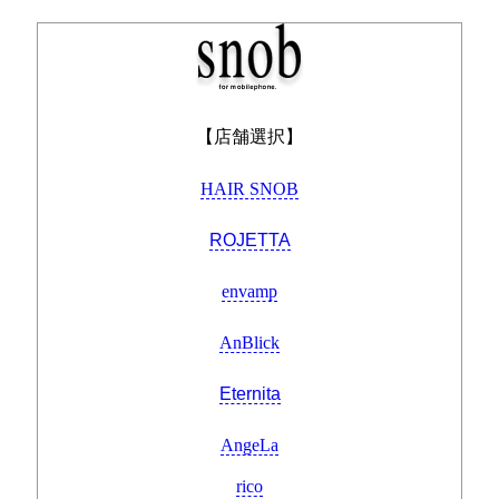
【店舗選択】
HAIR SNOB
ROJETTA
envamp
AnBlick
Eternita
AngeLa
rico