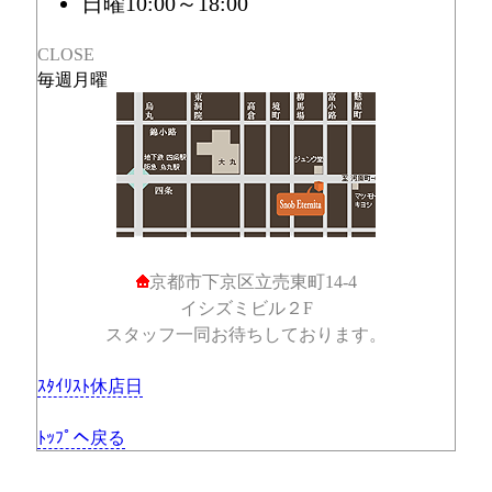
日曜10:00～18:00
CLOSE
毎週月曜
京都市下京区立売東町14-4
イシズミビル２F
スタッフ一同お待ちしております。
ｽﾀｲﾘｽﾄ休店日
ﾄｯﾌﾟヘ戻る