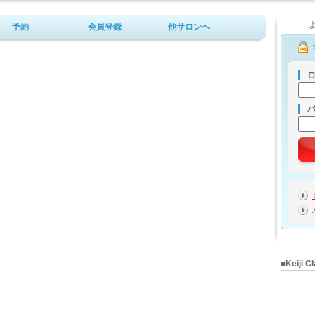
予約
会員登録
他サロンへ
ロ
■Keiji 