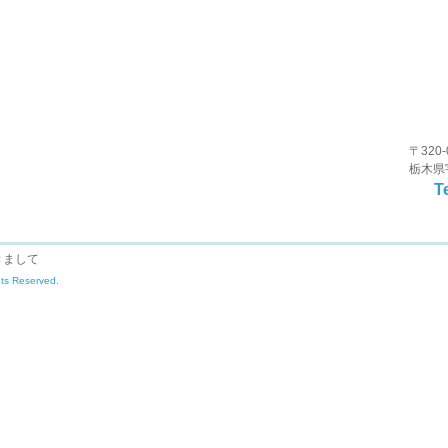
〒320-
栃木県
T
きまして
hts Reserved.